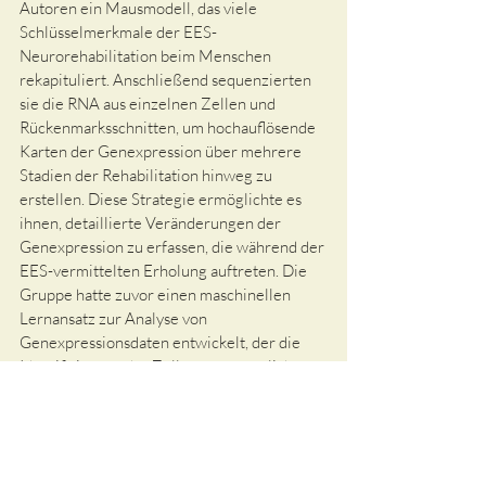
Autoren ein Mausmodell, das viele 
Schlüsselmerkmale der EES-
Neurorehabilitation beim Menschen 
rekapituliert. Anschließend sequenzierten 
sie die RNA aus einzelnen Zellen und 
Rückenmarksschnitten, um hochauflösende 
Karten der Genexpression über mehrere 
Stadien der Rehabilitation hinweg zu 
erstellen. Diese Strategie ermöglichte es 
ihnen, detaillierte Veränderungen der 
Genexpression zu erfassen, die während der 
EES-vermittelten Erholung auftreten. Die 
Gruppe hatte zuvor einen maschinellen 
Lernansatz zur Analyse von 
Genexpressionsdaten entwickelt, der die 
Identifizierung der Zelltypen ermöglichte, 
die auf einen biologischen Reiz reagieren. 
Sie konnten zeigen, dass die Aktivierung 
bestimmter Neuronentypen durch EES, wie 
der sog. SCVsx2::Hoxa10-Neuronen im 
lumbalen Rückenmark, zu einer 