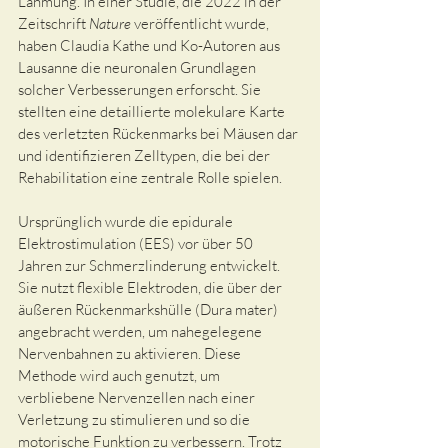
Lähmung. In einer Studie, die 2022 in der 
Zeitschrift 
Nature
 veröffentlicht wurde, 
haben Claudia Kathe und Ko-Autoren aus 
Lausanne die neuronalen Grundlagen 
solcher Verbesserungen erforscht. Sie 
stellten eine detaillierte molekulare Karte 
des verletzten Rückenmarks bei Mäusen dar 
und identifizieren Zelltypen, die bei der 
Rehabilitation eine zentrale Rolle spielen.
Ursprünglich wurde die epidurale 
Elektrostimulation (EES) vor über 50 
Jahren zur Schmerzlinderung entwickelt. 
Sie nutzt flexible Elektroden, die über der 
äußeren Rückenmarkshülle (Dura mater) 
angebracht werden, um nahegelegene 
Nervenbahnen zu aktivieren. Diese 
Methode wird auch genutzt, um 
verbliebene Nervenzellen nach einer 
Verletzung zu stimulieren und so die 
motorische Funktion zu verbessern. Trotz 