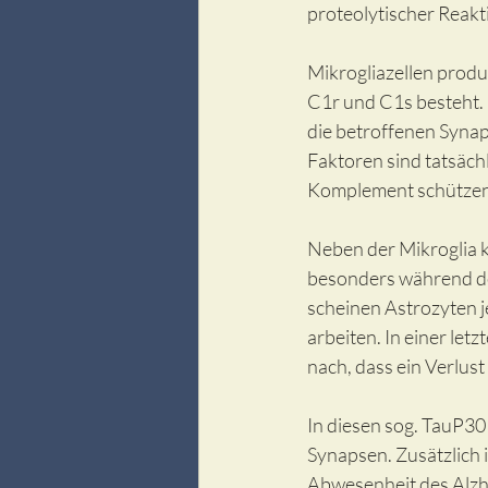
proteolytischer Reakt
Mikrogliazellen produ
C1r und C1s besteht.
die betroffenen Syn
Faktoren sind tatsäch
Komplement schützen
Neben der Mikroglia 
besonders während der
scheinen Astrozyten 
arbeiten. In einer letzt
nach, dass ein Verlus
In diesen sog. TauP30
Synapsen. Zusätzlich i
Abwesenheit des Alzh