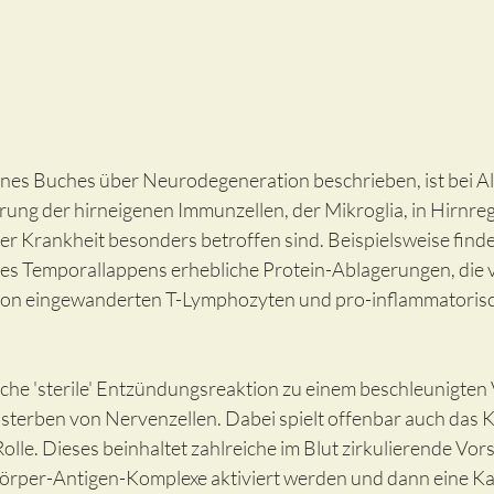
ines Buches über Neurodegeneration beschrieben, ist bei A
erung der hirneigenen Immunzellen, der Mikroglia, in Hirnre
er Krankheit besonders betroffen sind. Beispielsweise finde
es Temporallappens erhebliche Protein-Ablagerungen, die vo
 von eingewanderten T-Lymphozyten und pro-inflammatoris
olche 'sterile' Entzündungsreaktion zu einem beschleunigten 
terben von Nervenzellen. Dabei spielt offenbar auch das
olle. Dieses beinhaltet zahlreiche im Blut zirkulierende Vors
örper-Antigen-Komplexe aktiviert werden und dann eine K