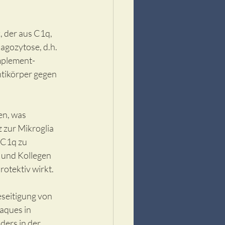
x
, der aus C1q, 
gozytose, d.h. 
mplement-
tikörper gegen 
n, was 
zur Mikroglia 
 C1q zu 
 und Kollegen 
otektiv wirkt. 
seitigung von 
aques in 
ers in der 