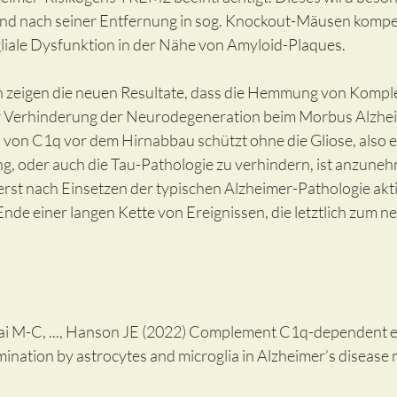
 und nach seiner Entfernung in sog. Knockout-Mäusen kompe
liale Dysfunktion in der Nähe von Amyloid-Plaques. 
igen die neuen Resultate, dass die Hemmung von Komple
ur Verhinderung der Neurodegeneration beim Morbus Alzhei
 von C1q vor dem Hirnabbau schützt ohne die Gliose, also ei
 oder auch die Tau-Pathologie zu verhindern, ist anzuneh
t nach Einsetzen der typischen Alzheimer-Pathologie aktiv
Ende einer langen Kette von Ereignissen, die letztlich zum n
ai M-C, ..., Hanson JE (2022) Complement C1q-dependent ex
mination by astrocytes and microglia in Alzheimer’s disease