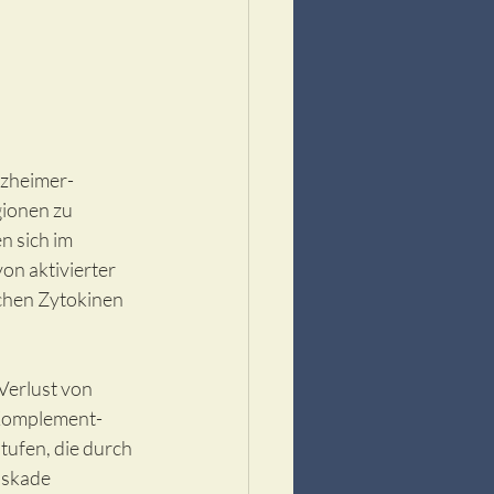
lzheimer-
gionen zu 
n sich im 
n aktivierter 
chen Zytokinen 
Verlust von 
 Komplement-
tufen, die durch 
askade 