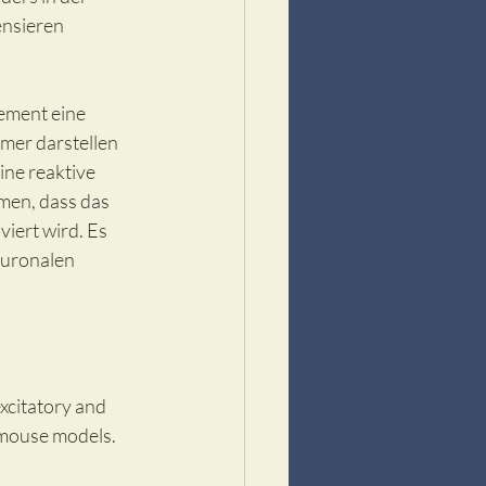
nsieren 
ment eine 
mer darstellen 
ne reaktive 
men, dass das 
iert wird. Es 
euronalen 
citatory and 
 mouse models. 