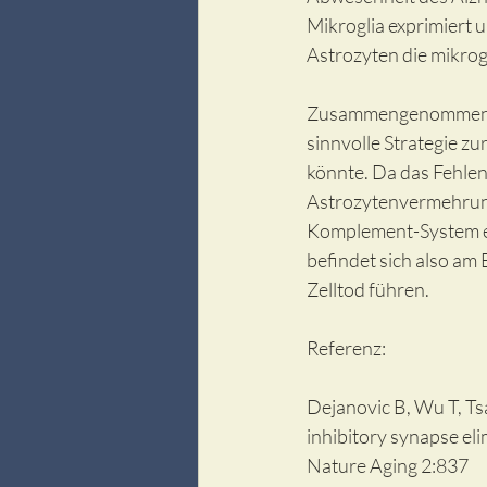
Mikroglia exprimiert
Astrozyten die mikrog
Zusammengenommen ze
sinnvolle Strategie z
könnte. Da das Fehlen
Astrozytenvermehrung,
Komplement-System ers
befindet sich also am 
Zelltod führen. 
Referenz:
Dejanovic B, Wu T, Ts
inhibitory synapse eli
Nature Aging 2:837