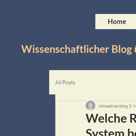
Home
Wissenschaftlicher Blog
All Posts
klimasbrainblog
3. 
Welche R
System b