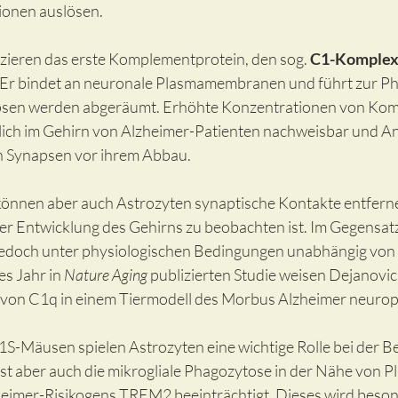
ionen auslösen. 
zieren das erste Komplementprotein, den sog. 
C1-Komple
 Er bindet an neuronale Plasmamembranen und führt zur Pha
apsen werden abgeräumt. Erhöhte Konzentrationen von Ko
lich im Gehirn von Alzheimer-Patienten nachweisbar und An
 Synapsen vor ihrem Abbau. 
können aber auch Astrozyten synaptische Kontakte entferne
 Entwicklung des Gehirns zu beobachten ist. Im Gegensatz 
jedoch unter physiologischen Bedingungen unabhängig von
es Jahr in 
Nature Aging
 publizierten Studie weisen Dejanovic
t von C1q in einem Tiermodell des Morbus Alzheimer neuropr
1S-Mäusen spielen Astrozyten eine wichtige Rolle bei der Be
st aber auch die mikrogliale Phagozytose in der Nähe von Pl
eimer-Risikogens TREM2 beeinträchtigt. Dieses wird besond