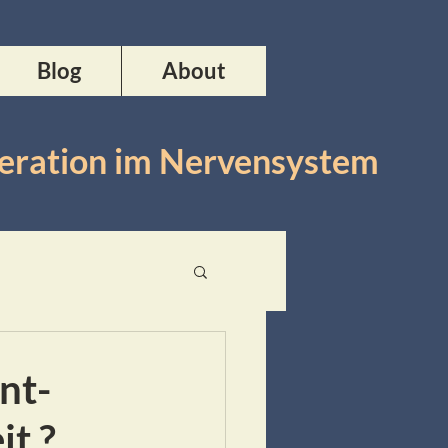
Blog
About
neration im Nervensystem
nt-
it ?