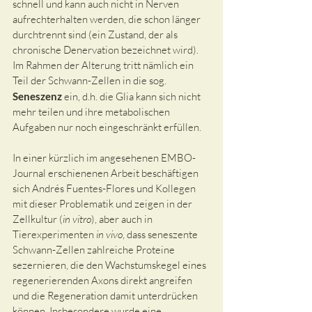
schnell und kann auch nicht in Nerven 
aufrechterhalten werden, die schon länger 
durchtrennt sind (ein Zustand, der als 
chronische Denervation bezeichnet wird). 
Im Rahmen der Alterung tritt nämlich ein 
Teil der Schwann-Zellen in die sog. 
Seneszenz
 ein, d.h. die Glia kann sich nicht 
mehr teilen und ihre metabolischen 
Aufgaben nur noch eingeschränkt erfüllen.
In einer kürzlich im angesehenen EMBO-
Journal erschienenen Arbeit beschäftigen 
sich Andrés Fuentes-Flores und Kollegen 
mit dieser Problematik und zeigen in der 
Zellkultur (
in vitro
), aber auch in 
Tierexperimenten 
in vivo
, dass seneszente 
Schwann-Zellen zahlreiche Proteine 
sezernieren, die den Wachstumskegel eines 
regenerierenden Axons direkt angreifen 
und die Regeneration damit unterdrücken 
können. Insbesondere wurde eine 