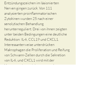
Entzündungszeichen im läsionierten 
Nerven gingen zurück. Von 111 
analysierten proinflammatorischen 
Zytokinen wurden 25 nach einer 
senolytischen Behandlung 
herunterreguliert. Drei von ihnen zeigten 
unter beiden Bedingungen eine deutliche 
Reduktion: IL-6, CCL19 und CXCL1. 
Interessanterweise unterdrücken 
Makrophagen die Proliferation und Reifung 
von Schwann-Zellen durch die Sekretion 
von IL-6, und CXCL1 wird mit der 
Hemmung des peripheren axonalen 
Wachstums in Verbindung gebracht.
Zusammengenommen zeigen die 
vorliegenden Daten, dass alternde Schwann-
Zellen eine hemmende Wirkung auf die 
axonale Regeneration und bei chronischer 
Denervierung haben. Die Ausschaltung 