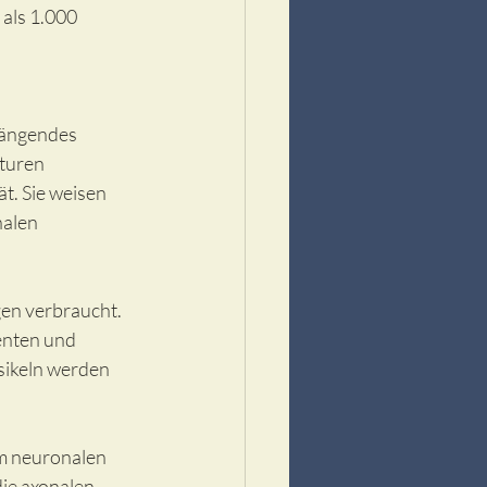
als 1.000 
hängendes 
turen 
t. Sie weisen 
alen 
en verbraucht. 
enten und 
sikeln werden 
m neuronalen 
ie axonalen 