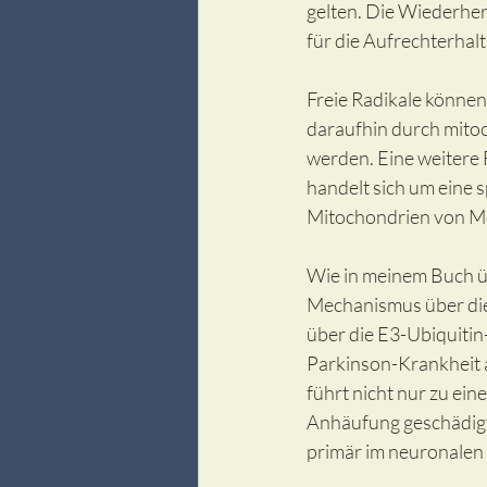
gelten. Die Wiederhers
für die Aufrechterhal
Freie Radikale können 
daraufhin durch mito
werden. Eine weitere F
handelt sich um eine 
Mitochondrien von M
Wie in meinem Buch ü
Mechanismus über die
über die E3-Ubiquitin
Parkinson-Krankheit a
führt nicht nur zu ei
Anhäufung geschädigte
primär im neuronalen 