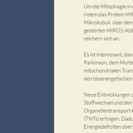
Um die Mitophagie in 
indem das Protein MI
Mikrotubuli  über de
gestörten MIRO1-Abba
reichern sich an. 
Es ist interessant, d
Parkinson, dem Morb
mitochondrialen Trans
den bioenergetischen 
Neue Entwicklungen z
Stoffwechsel und den T
Organellentransport k
(TNTs) erfolgen. Dad
Energiedefiziten übe