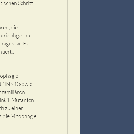
tischen Schritt 
ren, die 
trix abgebaut 
hagie dar. Es 
tierte 
tophagie-
 (PINK1) sowie 
 familiären 
 Pink1-Mutanten 
h zu einer 
s die Mitophagie 